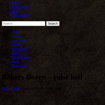
Kasse
Mein Konto
Shop
Warenkorb
AGB
Contact
Disclaimer
home
Impressum
Kasse
Mein Konto
Shop
Warenkorb
Bakers Dozen – raise hell
Start
/
Vinyl
/ Bakers Dozen – raise hell