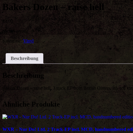
Bakers Dozen – raise hell
€
4,90
Nicht vorrätig
Kategorie:
Vinyl
Beschreibung
Beschreibung
Bakers Dozen – raise hell, 3 track EP from British Oisters, ltd. red vin
Ähnliche Produkte
WXR – Nur Du! Ltd. 2 Track-EP incl. MCD, handnumbered editi