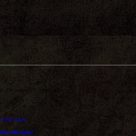
yl, 250 copies / EP / Step1 / 4,90
on, 500 copies!