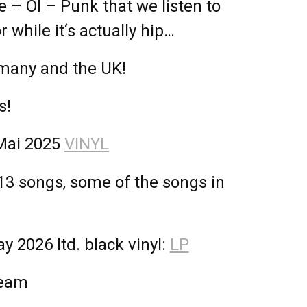
 – OI – Punk that we listen to
while it‘s actually hip…
many and the UK!
s!
 Mai 2025
VINYL
13 songs, some of the songs in
y 2026 ltd. black vinyl:
LP
team