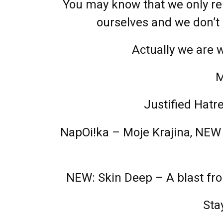
You may know that we only rel
ourselves and we don’t 
Actually we are
M
Justified Hatr
NapOi!ka – Moje Krajina, NEW 
NEW: Skin Deep – A blast from
Sta