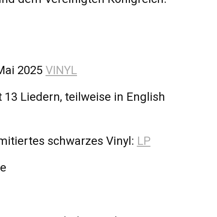
 Mai 2025
VINYL
3 Liedern, teilweise in English
imitiertes schwarzes Vinyl:
LP
pe