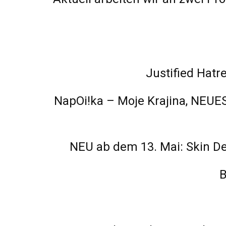
Justified Hatr
NapOi!ka – Moje Krajina, NEUES
NEU ab dem 13. Mai: Skin Dee
B