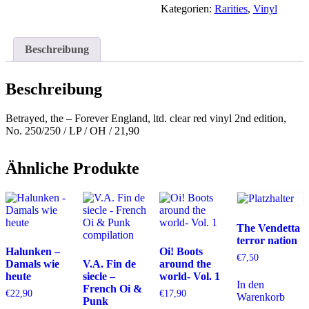
Kategorien:
Rarities
,
Vinyl
Beschreibung
Beschreibung
Betrayed, the – Forever England, ltd. clear red vinyl 2nd edition,
No. 250/250 / LP / OH / 21,90
Ähnliche Produkte
The Vendetta
terror nation
Halunken –
Oi! Boots
€
7,50
Damals wie
V.A. Fin de
around the
heute
siecle –
world- Vol. 1
In den
French Oi &
€
22,90
€
17,90
Warenkorb
Punk