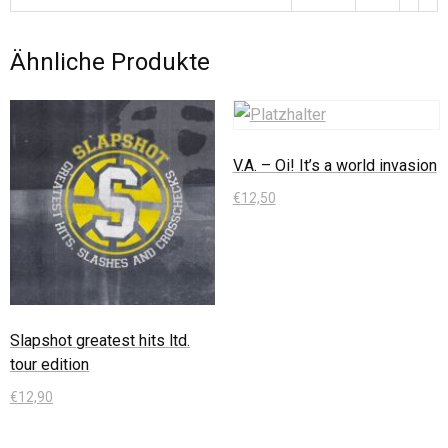
Ähnliche Produkte
V.A. – Oi! It’s a world invasion
€
12,50
In den Warenkorb
Slapshot greatest hits ltd.
tour edition
€
12,90
In den Warenkorb