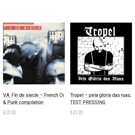
V.A. Fin de siecle – French Oi
Tropel – pela gloria das ruas,
& Punk compilation
TEST PRESSING
€
19,90
€
29,90
In den Warenkorb
In den Warenkorb