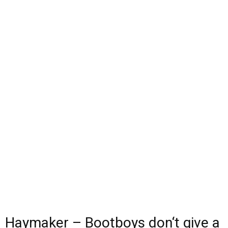
Haymaker – Bootboys don‘t give a