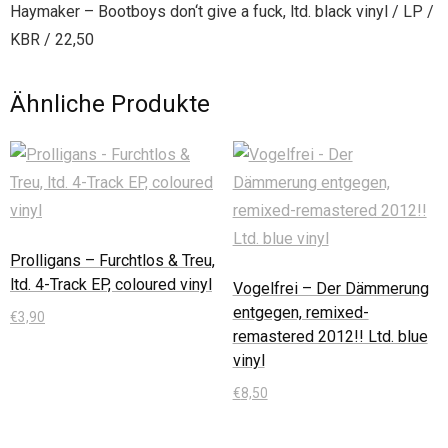
Haymaker – Bootboys don‘t give a fuck, ltd. black vinyl / LP /
KBR / 22,50
Ähnliche Produkte
Prolligans – Furchtlos & Treu,
ltd. 4-Track EP, coloured vinyl
Vogelfrei – Der Dämmerung
entgegen, remixed-
€
3,90
remastered 2012!! Ltd. blue
vinyl
In den Warenkorb
€
8,50
In den Warenkorb