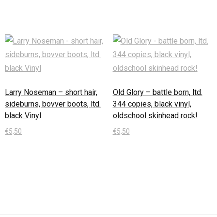
Larry Noseman – short hair,
Old Glory – battle born, ltd.
sideburns, bovver boots, ltd.
344 copies, black vinyl,
black Vinyl
oldschool skinhead rock!
€
5,50
€
5,50
In den Warenkorb
In den Warenkorb