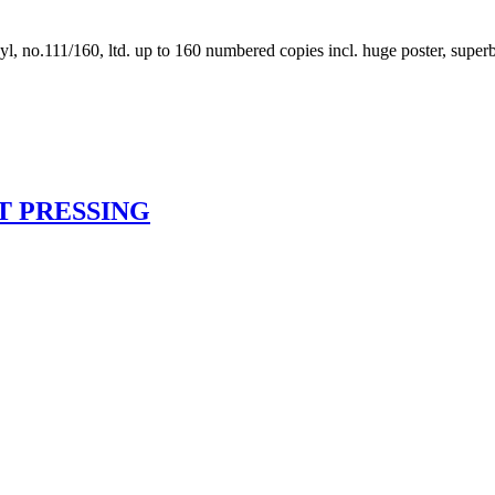
 no.111/160, ltd. up to 160 numbered copies incl. huge poster, superb
TEST PRESSING