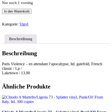
Nur noch 1 vorrätig
Paris
In den Warenkorb
Violence
-
en
Kategorie:
Vinyl
attendant
l‘apocalypse,
ltd.
Beschreibung
gatefold
Menge
Beschreibung
Paris Violence – en attendant l‘apocalypse, ltd. gatefold, French
classic / Lp /
Laketown / 13,90
Ähnliche Produkte