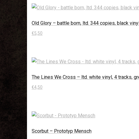
Old Glory – battle born, ltd. 344 copies, black vin
€
5,50
In den Warenkorb
The Lines We Cross – ltd. white vinyl, 4 tracks, g
€
4,50
In den Warenkorb
Scorbut – Prototyp Mensch