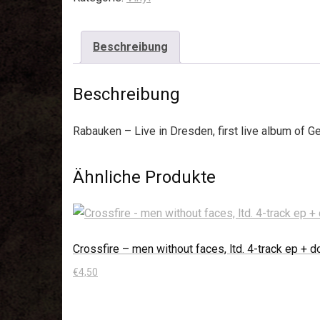
Beschreibung
Beschreibung
Rabauken – Live in Dresden, first live album of G
Ähnliche Produkte
Crossfire – men without faces, ltd. 4-track ep +
€
4,50
In den Warenkorb