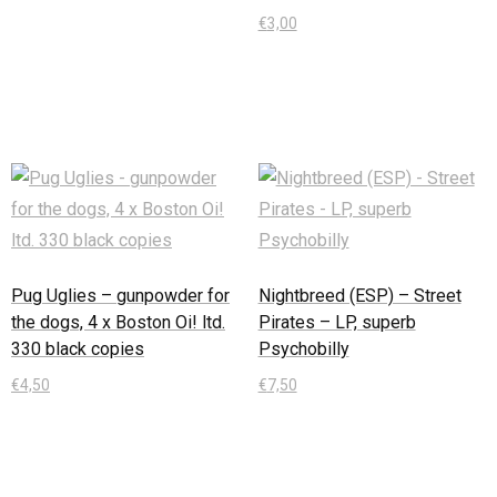
€
3,00
In den Warenkorb
Pug Uglies – gunpowder for
Nightbreed (ESP) – Street
the dogs, 4 x Boston Oi! ltd.
Pirates – LP, superb
330 black copies
Psychobilly
€
4,50
€
7,50
In den Warenkorb
In den Warenkorb