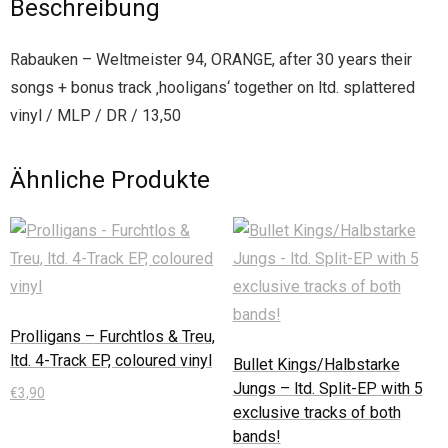
Beschreibung
Rabauken – Weltmeister 94, ORANGE, after 30 years their
songs + bonus track ‚hooligans‘ together on ltd. splattered
vinyl / MLP / DR / 13,50
Ähnliche Produkte
Prolligans – Furchtlos & Treu,
ltd. 4-Track EP, coloured vinyl
Bullet Kings/Halbstarke
Jungs – ltd. Split-EP with 5
€
3,90
exclusive tracks of both
bands!
In den Warenkorb