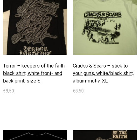
Terror – keepers of the faith,
Cracks & Scars – stick to
black shirt, white front- and
your guns, white/black shirt,
back print, size S
album-motiv, XL
€
8,50
€
8,50
In den Warenkorb
In den Warenkorb