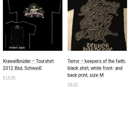
Krawallbrüder – Tourshirt
Terror – keepers of the faith,
2012 Blut, Schweiß
black shirt, white front- and
back print, size M
€
14,90
€
8,50
In den Warenkorb
In den Warenkorb