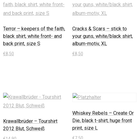
Terror – keepers of the faith,
Cracks & Scars – stick to
black shirt, white front- and
your guns, white/black shirt,
back print, size S
album-motiv, XL
€
8,50
€
8,50
In den Warenkorb
In den Warenkorb
Whiskey Rebels – Create Or
Die, black t-shirt, huge front
Krawallbrüder – Tourshirt
print, size L
2012 Blut, Schweiß
€
7,50
€
14,90