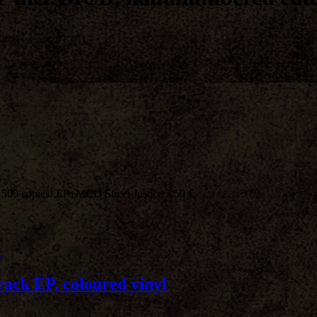
500 copies! EP+MCD Street Justice 5,50 €
Track EP, coloured vinyl