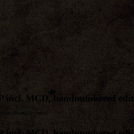
 incl. MCD, handnumbered editi
red edition, 500 copies!
 incl. MCD, handnumbered editi