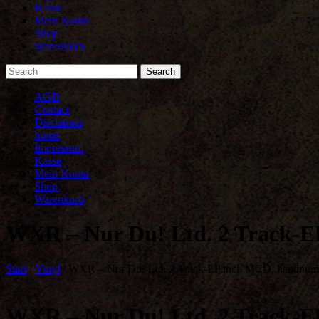
Kasse
Mein Konto
Shop
Warenkorb
AGB
Contact
Disclaimer
home
Impressum
Kasse
Mein Konto
Shop
Warenkorb
WXR – Nur Du! Ltd. 2 Track-EP
Start
/
Vinyl
/ WXR – Nur Du! Ltd. 2 Track-EP incl. MCD, handnumbe
WXR – Nur Du! Ltd. 2 Track-EP