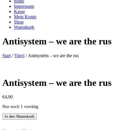
home
Impressum
Kasse
Mein Konto
Shop
Warenkorb
Antisystem – we are the rus
Start
/
Vinyl
/ Antisystem – we are the rus
Antisystem – we are the rus
€
4,90
Nur noch 1 vorrätig
Antisystem
In den Warenkorb
-
we