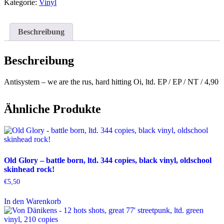
are
Kategorie:
Vinyl
the
rus
Menge
Beschreibung
Beschreibung
Antisystem – we are the rus, hard hitting Oi, ltd. EP / EP / NT / 4,90
Ähnliche Produkte
Old Glory – battle born, ltd. 344 copies, black vinyl, oldschool
skinhead rock!
€
5,50
In den Warenkorb