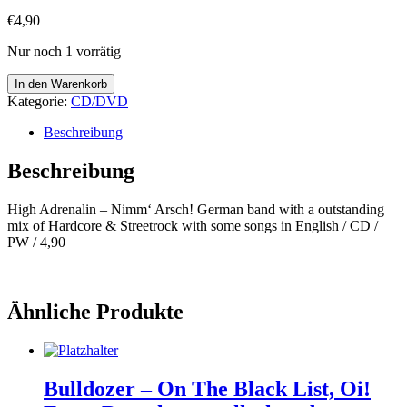
€
4,90
Nur noch 1 vorrätig
High
In den Warenkorb
Adrenalin
Kategorie:
CD/DVD
-
Nimm‘
Beschreibung
Arsch!
Menge
Beschreibung
High Adrenalin – Nimm‘ Arsch! German band with a outstanding
mix of Hardcore & Streetrock with some songs in English / CD /
PW / 4,90
Ähnliche Produkte
Bulldozer – On The Black List, Oi!