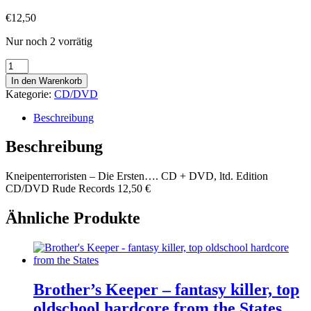
€
12,50
Nur noch 2 vorrätig
Kneipenterroristen
-
In den Warenkorb
Die
Kategorie:
CD/DVD
Ersten….
CD
Beschreibung
+
DVD,
Beschreibung
ltd.
Edition
Kneipenterroristen – Die Ersten…. CD + DVD, ltd. Edition
Menge
CD/DVD Rude Records 12,50 €
Ähnliche Produkte
Brother’s Keeper – fantasy killer, top
oldschool hardcore from the States