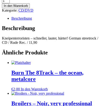
Kneipenterroristen
-
In den Warenkorb
schneller,
Kategorie:
CD/DVD
lauter,
härter!
Beschreibung
Menge
Beschreibung
Kneipenterroristen – schneller, lauter, härter! German streetrock /
CD / Rude Rec. / 11,90
Ähnliche Produkte
Burn The 8Track – the ocean,
metalcore
€
2,00
In den Warenkorb
Broilers – Noir, very professional