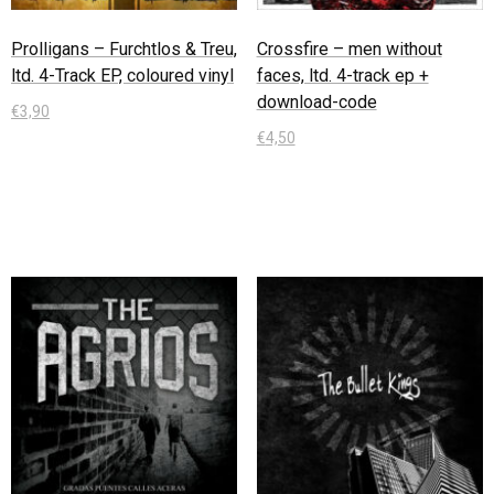
Prolligans – Furchtlos & Treu,
Crossfire – men without
ltd. 4-Track EP, coloured vinyl
faces, ltd. 4-track ep +
download-code
€
3,90
€
4,50
In den Warenkorb
In den Warenkorb