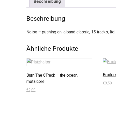
Beschreibung
Beschreibung
Noise – pushing on, a band classic, 15 tracks, ltd
Ähnliche Produkte
Broiler
Burn The 8Track – the ocean,
metalcore
€
9,50
€
2,00
In den
In den Warenkorb