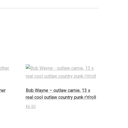
her
Bob Wayne – outlaw carnie, 13 x
real cool outlaw country punk r’n’roll
€
6,50
In den Warenkorb