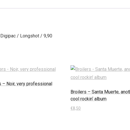
. Digipac / Longshot / 9,90
s – Noir, very professional
Broilers – Santa Muerte, anot
cool rockin‘ album
 Warenkorb
€
8,50
In den Warenkorb