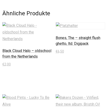
Ähnliche Produkte
Bones, The – straight flush
ghetto, ltd. Digipack
Black Cloud Halo – oldschool
€
6,50
from the Netherlands
In den Warenkorb
€
2,00
In den Warenkorb