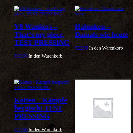
V8 Wankers –
Halunken –
That‘s my piece,
Damals wie heute
TEST PRESSING
€
22,90
In den Warenkorb
€
19,90
In den Warenkorb
Kotten – Kämpfe
bergisch! TEST
PRESSING
€
22,90
In den Warenkorb