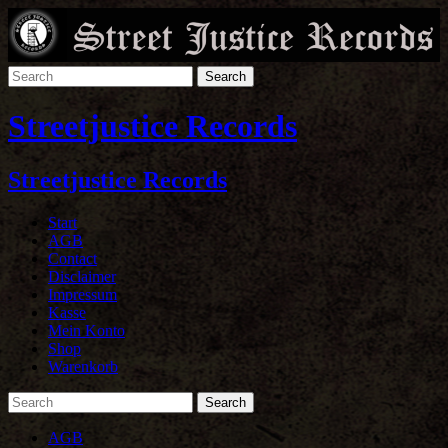
Streetjustice Records
Streetjustice Records
Start
AGB
Contact
Disclaimer
Impressum
Kasse
Mein Konto
Shop
Warenkorb
AGB