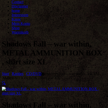
Contact
Disclaimer
home
Impressum
Kasse
Mein Konto
Shop
Warenkorb
Shadows Fall – war within,
METAL AMMUNITION BOX
, shirt size XL
Start
/
Rarities
/
CD/DVD
/ Shadows Fall – war within, METAL
AMMUNITION BOX , shirt size XL
🔍
Shadows Fall – war within,