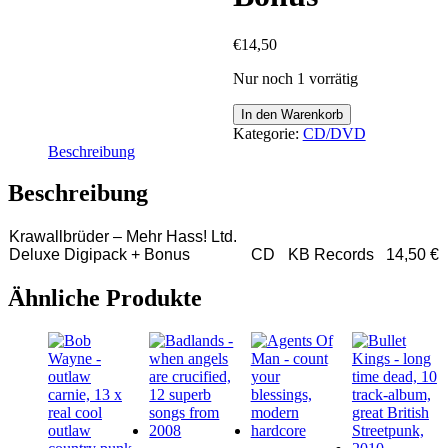
€
14,50
Nur noch 1 vorrätig
Krawallbrüder
In den Warenkorb
–
Kategorie:
CD/DVD
Mehr
Beschreibung
Hass!
Ltd.
Beschreibung
Deluxe
Digipack
Krawallbrüder – Mehr Hass! Ltd.
+
Deluxe Digipack + Bonus
CD
KB Records
14,50 €
Bonus
Menge
Ähnliche Produkte