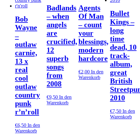
Badlands
Agents
Bullet
– when
Of Man
Bob
Kings –
angels
– count
Wayne
long
are
your
–
time
crucified,
blessings,
outlaw
dead, 10
12
modern
carnie,
track-
superb
hardcore
13 x
album,
songs
real
great
€
2,00
In den
from
cool
Warenkorb
British
2008
outlaw
Streetpu
country
2010
€
9,50
In den
punk
Warenkorb
r’n’roll
€
7,50
In den
Warenkorb
€
6,50
In den
Warenkorb