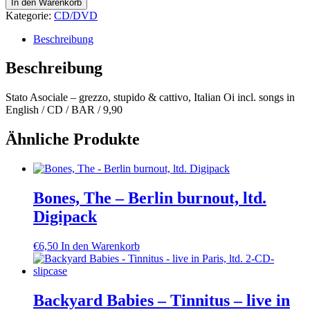
Stato
In den Warenkorb
Asociale
Kategorie:
CD/DVD
-
grezzo,
Beschreibung
stupido
&
Beschreibung
cattivo
Menge
Stato Asociale – grezzo, stupido & cattivo, Italian Oi incl. songs in
English / CD / BAR / 9,90
Ähnliche Produkte
Bones, The – Berlin burnout, ltd.
Digipack
€
6,50
In den Warenkorb
Backyard Babies – Tinnitus – live in